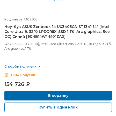
Код товара: 1302055
Ноутбук ASUS Zenbook 14 UX3405CA-
ST1341 14" (Intel
Core Ultra 9, 32Гб LPDDR5X, SSD 1 Тб, Arc graphics, Без
ОС) Синий [90NB14W1-
M01ZA0]
14" 2.8K (2880 x 1800), Intel Core Ultra 9 285H 2.9 ГГц, 16 ядер, 32 Гб,
Arc graphics, 1 Тб
Способы получения
+1547 бонусов
154 726
₽
В корзину
Купить в один клик