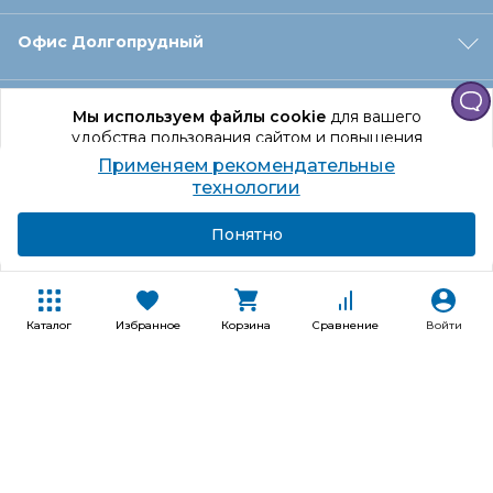
Офис Долгопрудный
Офис Санкт‑Петербург
Мы используем файлы cookie
для вашего
удобства пользования сайтом и повышения
качества рекомендаций.
Применяем рекомендательные
Оформление заказа
Продолжая использование сайта, вы даете
технологии
согласие на обработку персональных данных
Подробнее
Я согласен
Понятно
Отдел доставки
Покупателям
Каталог
Избранное
Корзина
Сравнение
Войти