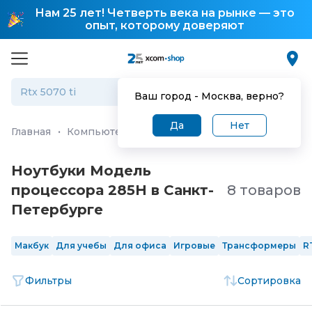
Нам 25 лет! Четверть века на рынке — это
опыт, которому доверяют
Ваш город -
Москва
, верно?
Да
Нет
Главная
·
Компьютеры и ноутбуки
·
Ноутбуки
Ноутбуки Модель
процессора 285H в Санкт-
8 товаров
Петербургe
Макбук
Для учебы
Для офиса
Игровые
Трансформеры
R
Фильтры
Сортировка