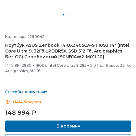
Код товара: 1290043
Ноутбук ASUS Zenbook 14 UX3405CA-
ST1093 14" (Intel
Core Ultra 9, 32Гб LPDDR5X, SSD 512 Гб, Arc graphics,
Без ОС) Серебристый [90NB14W2-
M01LJ0]
14" 2.8K (2880 x 1800), Intel Core Ultra 9 285H 2.3 ГГц, 16 ядер, 32 Гб,
Arc graphics, 512 Гб
Способы получения
+1414 бонусов
148 994
₽
В корзину