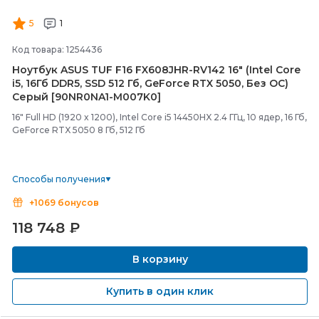
5
1
Код товара: 1254436
Ноутбук ASUS TUF F16 FX608JHR-
RV142 16" (Intel Core
i5, 16Гб DDR5, SSD 512 Гб, GeForce RTX 5050, Без ОС)
Серый [90NR0NA1-
M007K0]
16" Full HD (1920 x 1200), Intel Core i5 14450HX 2.4 ГГц, 10 ядер, 16 Гб,
GeForce RTX 5050 8 Гб, 512 Гб
Способы получения
+1069 бонусов
118 748
₽
В корзину
Купить в один клик