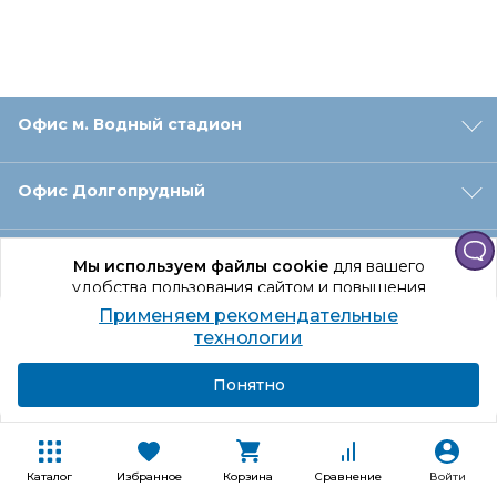
Офис м. Водный стадион
Офис Долгопрудный
Офис Санкт‑Петербург
Мы используем файлы cookie
для вашего
удобства пользования сайтом и повышения
качества рекомендаций.
Применяем рекомендательные
Оформление заказа
Продолжая использование сайта, вы даете
технологии
согласие на обработку персональных данных
Подробнее
Я согласен
Понятно
Отдел доставки
Покупателям
Каталог
Избранное
Корзина
Сравнение
Войти