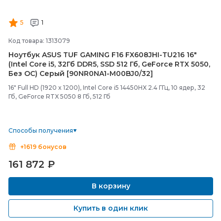
5
1
Код товара: 1313079
Ноутбук ASUS TUF GAMING F16 FX608JHI-
TU216 16"
(Intel Core i5, 32Гб DDR5, SSD 512 Гб, GeForce RTX 5050,
Без ОС) Серый [90NR0NA1-
M00BJ0/
32]
16" Full HD (1920 x 1200), Intel Core i5 14450HX 2.4 ГГц, 10 ядер, 32
Гб, GeForce RTX 5050 8 Гб, 512 Гб
Способы получения
+1619 бонусов
161 872
₽
В корзину
Купить в один клик