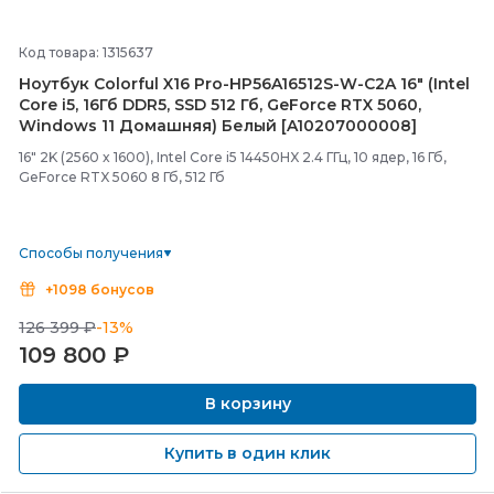
Код товара: 1315637
Ноутбук Colorful X16 Pro-
HP56A16512S-
W-
C2A 16" (Intel
Core i5, 16Гб DDR5, SSD 512 Гб, GeForce RTX 5060,
Windows 11 Домашняя) Белый [A10207000008]
16" 2K (2560 x 1600), Intel Core i5 14450HX 2.4 ГГц, 10 ядер, 16 Гб,
GeForce RTX 5060 8 Гб, 512 Гб
Способы получения
+1098 бонусов
126 399 ₽
-13%
109 800
₽
В корзину
Купить в один клик