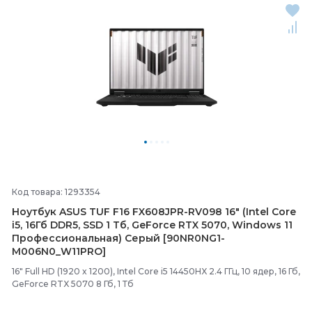
Код товара: 1293354
Ноутбук ASUS TUF F16 FX608JPR-
RV098 16" (Intel Core
i5, 16Гб DDR5, SSD 1 Тб, GeForce RTX 5070, Windows 11
Профессиональная) Серый [90NR0NG1-
M006N0_W11PRO]
16" Full HD (1920 x 1200), Intel Core i5 14450HX 2.4 ГГц, 10 ядер, 16 Гб,
GeForce RTX 5070 8 Гб, 1 Тб