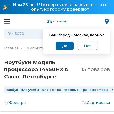
Нам 25 лет! Четверть века на рынке — это
опыт, которому доверяют
Ваш город -
Москва
, верно?
Да
Нет
Главная
·
Компьютеры и ноутбуки
·
Ноутбуки
Ноутбуки Модель
процессора 14450HX в
15 товаров
Санкт-Петербургe
Макбук
Для учебы
Для офиса
Игровые
Трансформеры
R
Фильтры
Сортировка