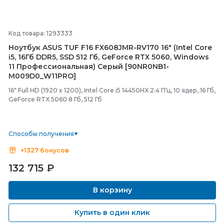
Код товара: 1293333
Ноутбук ASUS TUF F16 FX608JMR-
RV170 16" (Intel Core
i5, 16Гб DDR5, SSD 512 Гб, GeForce RTX 5060, Windows
11 Профессиональная) Серый [90NR0NB1-
M009D0_W11PRO]
16" Full HD (1920 x 1200), Intel Core i5 14450HX 2.4 ГГц, 10 ядер, 16 Гб,
GeForce RTX 5060 8 Гб, 512 Гб
Способы получения
+1327 бонусов
132 715
₽
В корзину
Купить в один клик