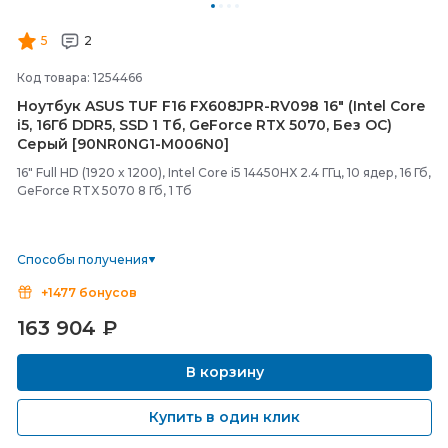
5
2
Код товара: 1254466
Ноутбук ASUS TUF F16 FX608JPR-
RV098 16" (Intel Core
i5, 16Гб DDR5, SSD 1 Тб, GeForce RTX 5070, Без ОС)
Серый [90NR0NG1-
M006N0]
16" Full HD (1920 x 1200), Intel Core i5 14450HX 2.4 ГГц, 10 ядер, 16 Гб,
GeForce RTX 5070 8 Гб, 1 Тб
Способы получения
+1477 бонусов
163 904
₽
В корзину
Купить в один клик