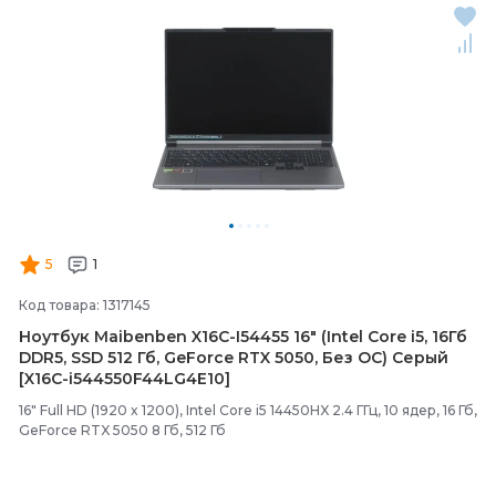
5
1
Код товара: 1317145
Ноутбук Maibenben X16C-
I54455 16" (Intel Core i5, 16Гб
DDR5, SSD 512 Гб, GeForce RTX 5050, Без ОС) Серый
[X16C-
i544550F44LG4E10]
16" Full HD (1920 x 1200), Intel Core i5 14450HX 2.4 ГГц, 10 ядер, 16 Гб,
GeForce RTX 5050 8 Гб, 512 Гб