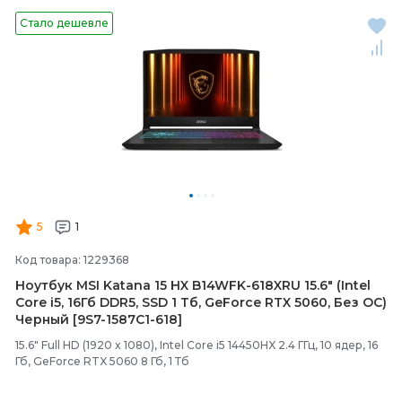
Стало дешевле
5
1
Код товара: 1229368
Ноутбук MSI Katana 15 HX B14WFK-
618XRU 15.6" (Intel
Core i5, 16Гб DDR5, SSD 1 Тб, GeForce RTX 5060, Без ОС)
Черный [9S7-
1587C1-
618]
15.6" Full HD (1920 x 1080), Intel Core i5 14450HX 2.4 ГГц, 10 ядер, 16
Гб, GeForce RTX 5060 8 Гб, 1 Тб