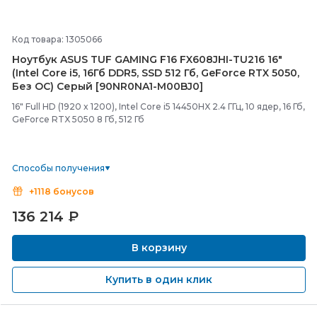
Код товара: 1305066
Ноутбук ASUS TUF GAMING F16 FX608JHI-
TU216 16"
(Intel Core i5, 16Гб DDR5, SSD 512 Гб, GeForce RTX 5050,
Без ОС) Серый [90NR0NA1-
M00BJ0]
16" Full HD (1920 x 1200), Intel Core i5 14450HX 2.4 ГГц, 10 ядер, 16 Гб,
GeForce RTX 5050 8 Гб, 512 Гб
Способы получения
+1118 бонусов
136 214
₽
В корзину
Купить в один клик