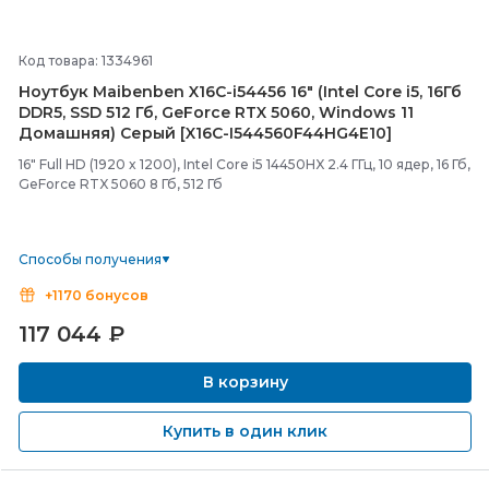
Код товара: 1334961
Ноутбук Maibenben X16C-
i54456 16" (Intel Core i5, 16Гб
DDR5, SSD 512 Гб, GeForce RTX 5060, Windows 11
Домашняя) Серый [X16C-
I544560F44HG4E10]
16" Full HD (1920 x 1200), Intel Core i5 14450HX 2.4 ГГц, 10 ядер, 16 Гб,
GeForce RTX 5060 8 Гб, 512 Гб
Способы получения
+1170 бонусов
117 044
₽
В корзину
Купить в один клик