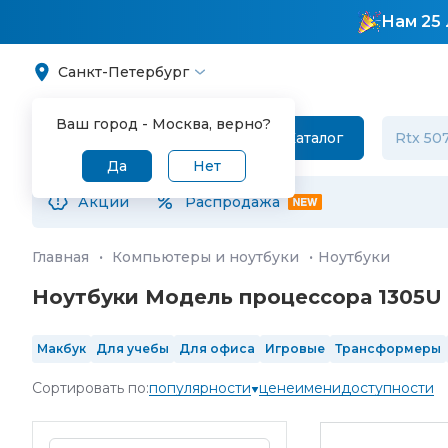
Нам 25 
Санкт-Петербург
Ваш город -
Москва
, верно?
Каталог
Да
Нет
Акции
Распродажа
Главная
·
Компьютеры и ноутбуки
·
Ноутбуки
Ноутбуки Модель процессора 1305U 
Макбук
Для учебы
Для офиса
Игровые
Трансформеры
SSD 1 Тб
SSD 2 Тб
13"
14"
15.6"
16"
17"
IPS
OLED
120 Гц
Сортировать по:
популярности
цене
имени
доступности
Intel Core Ultra 5
Intel Core Ultra 7
Intel Core Ultra 9
4 ядра
RGB клавиш
в реестре Минпромторга
произведенные в 