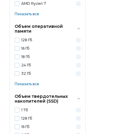
AMD Ryzen 7
Показать все
Объем оперативной
памяти
128 Гб
16 Гб
18 Гб
24 Гб
32 Гб
Показать все
Объем твердотельных
накопителей (SSD)
1 Тб
128 Гб
16 Гб