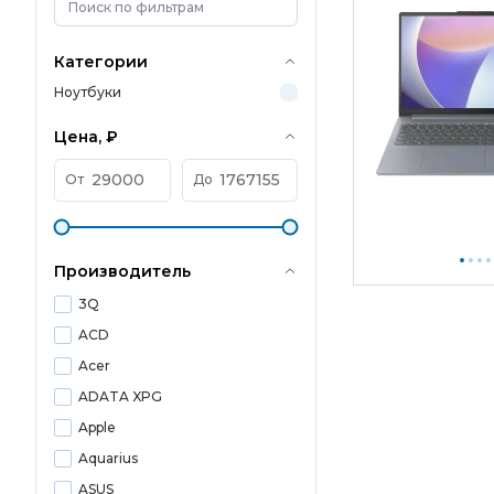
Категории
Ноутбуки
Цена, ₽
От
До
Производитель
3Q
ACD
Acer
ADATA XPG
Apple
Aquarius
ASUS