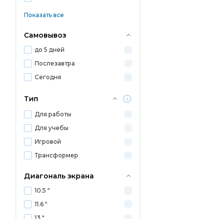
Показать все
Самовывоз
до 5 дней
Послезавтра
Сегодня
Тип
Для работы
Для учебы
Игровой
Трансформер
Диагональ экрана
10.5 "
11.6 "
13 "