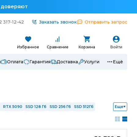
у доверяют
2 317-12-42
Заказать звонок
Отправить запрос
Избранное
Сравнение
Корзина
Войти
ы
Оплата
Гарантия
Доставка
Услуги
Ещё
RTX 5090
SSD 128 Гб
SSD 256 Гб
SSD 512Гб
Еще
 i7
Intel i9
Ryzen 3
Ryzen 5
Ryzen 7
1
с nVidia
Интегрированная графика