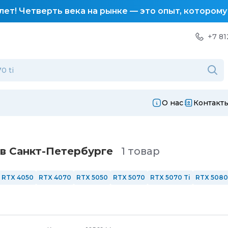
лет! Четверть века на рынке — это опыт, котором
+7 81
О нас
Контакт
в Санкт-Петербургe
1 товар
RTX 4050
RTX 4070
RTX 5050
RTX 5070
RTX 5070 Ti
RTX 5080
144 Гц
165 Гц
240 Гц
Сенсорные
AMD
Intel
Intel i3
Intel i5
Intel
6 ядер
8 ядер
12 ядер
С подсветкой
Из алюминия
Windows 1
РФ
ОЗУ 8 Гб
ОЗУ 16 Гб
ОЗУ 32 Гб
ОЗУ 64 Гб