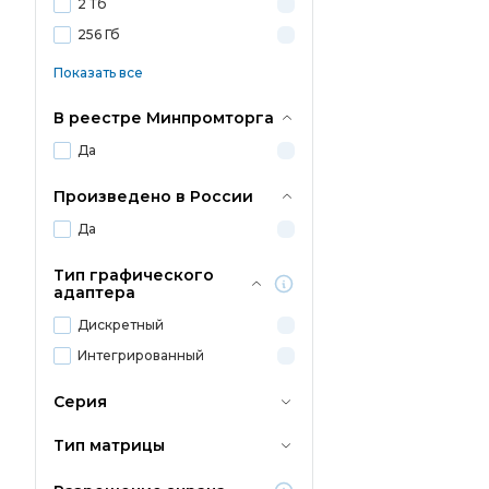
2 Тб
256 Гб
Показать все
В реестре Минпромторга
Да
Произведено в России
Да
Тип графического
адаптера
Дискретный
Интегрированный
Серия
Тип матрицы