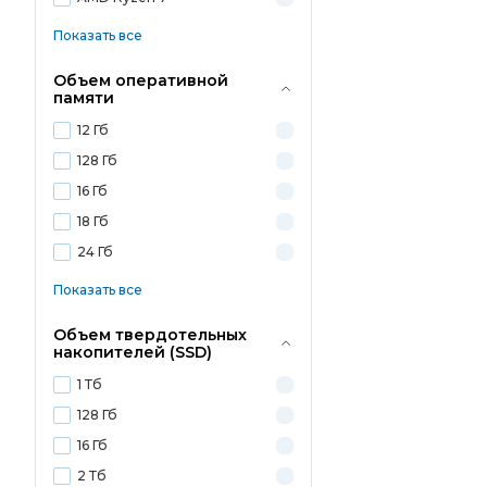
Показать все
Объем оперативной
памяти
12 Гб
128 Гб
16 Гб
18 Гб
24 Гб
Показать все
Объем твердотельных
накопителей (SSD)
1 Тб
128 Гб
16 Гб
2 Тб