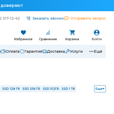
у доверяют
2 317-12-42
Заказать звонок
Отправить запрос
Избранное
Сравнение
Корзина
Войти
ы
Оплата
Гарантия
Доставка
Услуги
Ещё
SSD 128 Гб
SSD 256 Гб
SSD 512Гб
SSD 1 Тб
Еще
9
Ryzen 3
Ryzen 5
Ryzen 7
Intel Core Ultra 5
рированная графика
RGB клавиш