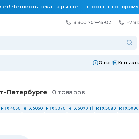
лет! Четверть века на рынке — это опыт, котором
8 800 707-45-02
+7 81
О нас
Контакт
кт-Петербургe
0 товаров
RTX 4050
RTX 5050
RTX 5070
RTX 5070 Ti
RTX 5080
RTX 5090
 Гц
240 Гц
Сенсорные
AMD
Intel
Intel i3
Intel i5
Intel i7
Intel i
12 ядер
С подсветкой
Из алюминия
Windows 11
с nVidia
Интег
ЗУ 16 Гб
ОЗУ 32 Гб
ОЗУ 64 Гб