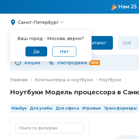
Нам 25 
Санкт-Петербург
Ваш город -
Москва
, верно?
Каталог
Да
Нет
Акции
Распродажа
Главная
·
Компьютеры и ноутбуки
·
Ноутбуки
Ноутбуки Модель процессора в Сан
Макбук
Для учебы
Для офиса
Игровые
Трансформеры
SSD 2 Тб
13"
14"
15.6"
16"
17"
IPS
OLED
120 Гц
144 Гц
165
Intel Core Ultra 7
Intel Core Ultra 9
4 ядра
6 ядер
8 ядер
в реестре Минпромторга
произведенные в РФ
ОЗУ 8 Гб
О