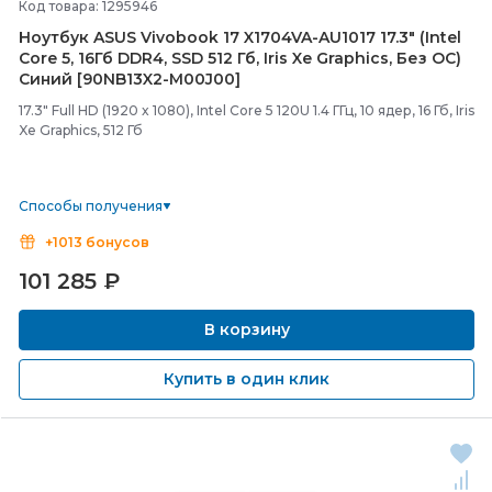
Код товара: 1295946
Ноутбук ASUS Vivobook 17 X1704VA-
AU1017 17.3" (Intel
Core 5, 16Гб DDR4, SSD 512 Гб, Iris Xe Graphics, Без ОС)
Синий [90NB13X2-
M00J00]
17.3" Full HD (1920 x 1080), Intel Core 5 120U 1.4 ГГц, 10 ядер, 16 Гб, Iris
Xe Graphics, 512 Гб
Способы получения
+1013 бонусов
101 285
₽
В корзину
Купить в один клик