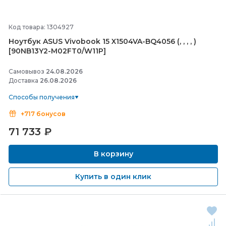
Код товара: 1304927
Ноутбук ASUS Vivobook 15 X1504VA-
BQ4056 (, , , , )
[90NB13Y2-
M02FT0/
W11P]
Самовывоз
24.08.2026
Доставка
26.08.2026
Способы получения
+717 бонусов
71 733
₽
В корзину
Купить в один клик