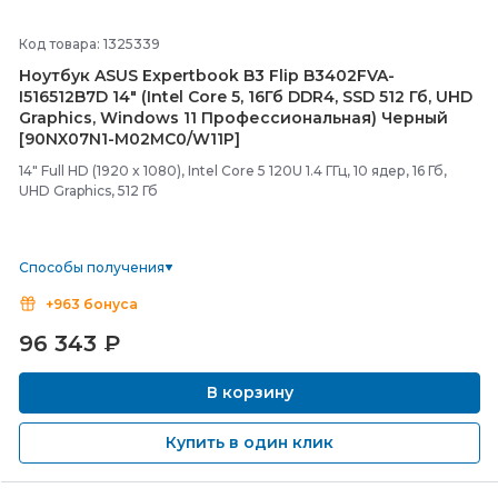
Код товара: 1325339
Ноутбук ASUS Expertbook B3 Flip B3402FVA-
I516512B7D 14" (Intel Core 5, 16Гб DDR4, SSD 512 Гб, UHD
Graphics, Windows 11 Профессиональная) Черный
[90NX07N1-
M02MC0/
W11P]
14" Full HD (1920 x 1080), Intel Core 5 120U 1.4 ГГц, 10 ядер, 16 Гб,
UHD Graphics, 512 Гб
Способы получения
+963 бонуса
96 343
₽
В корзину
Купить в один клик