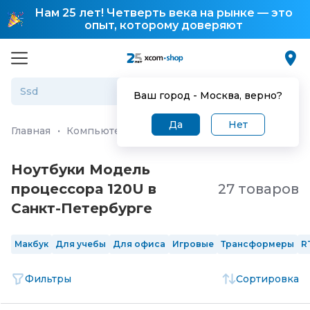
Нам 25 лет! Четверть века на рынке — это
опыт, которому доверяют
Ваш город -
Москва
, верно?
Да
Нет
Главная
·
Компьютеры и ноутбуки
·
Ноутбуки
Ноутбуки Модель
процессора 120U в
27 товаров
Санкт-Петербургe
Макбук
Для учебы
Для офиса
Игровые
Трансформеры
R
Фильтры
Сортировка