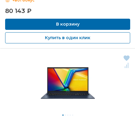
+801 бонус
80 143
₽
В корзину
Купить в один клик