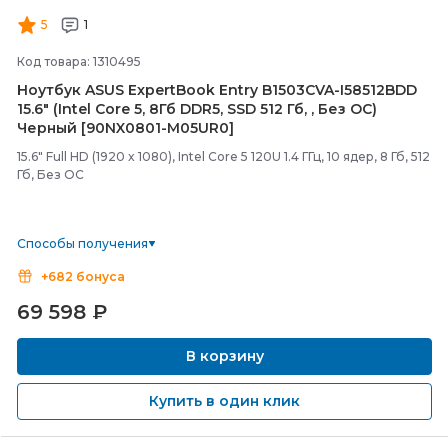
5
1
Код товара: 1310495
Ноутбук ASUS ExpertBook Entry B1503CVA-
I58512BDD
15.6" (Intel Core 5, 8Гб DDR5, SSD 512 Гб, , Без ОС)
Черный [90NX0801-
M05UR0]
15.6" Full HD (1920 x 1080), Intel Core 5 120U 1.4 ГГц, 10 ядер, 8 Гб, 512
Гб, Без ОС
Способы получения
+682 бонуса
69 598
₽
В корзину
Купить в один клик