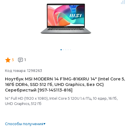
5
1
Код товара: 1298263
Ноутбук MSI MODERN 14 F1MG-
816XRU 14" (Intel Core 5,
16Гб DDR4, SSD 512 Гб, UHD Graphics, Без ОС)
Серебристый [9S7-
14S113-
816]
14" Full HD (1920 x 1080), Intel Core 5 120U 1.4 ГГц, 10 ядер, 16 Гб,
UHD Graphics, 512 Гб
Способы получения