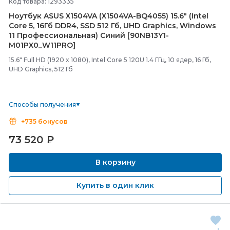
Код товара: 1293335
Ноутбук ASUS X1504VA (X1504VA-
BQ4055) 15.6" (Intel
Core 5, 16Гб DDR4, SSD 512 Гб, UHD Graphics, Windows
11 Профессиональная) Синий [90NB13Y1-
M01PX0_W11PRO]
15.6" Full HD (1920 x 1080), Intel Core 5 120U 1.4 ГГц, 10 ядер, 16 Гб,
UHD Graphics, 512 Гб
Способы получения
+735 бонусов
73 520
₽
В корзину
Купить в один клик