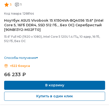
5
1
Код товара: 1268144
Ноутбук ASUS Vivobook 15 X1504VA-
BQ4056 15.6" (Intel
Core 5, 16Гб DDR4, SSD 512 Гб, , Без ОС) Серебристый
[90NB13Y2-
M02FT0]
15.6" Full HD (1920 x 1080), Intel Core 5 120U 1.4 ГГц, 10 ядер, 16 Гб,
512 Гб, Без ОС
Способы получения
+522 бонуса
66 233
₽
В корзину
Купить в один клик