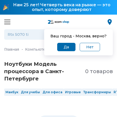
Нам 25 лет! Четверть века на рынке — это
опыт, которому доверяют
Ваш город -
Москва
, верно?
Да
Нет
Главная
·
Компьютеры и ноутбуки
·
Ноутбуки
Ноутбуки Модель
процессора в Санкт-
0 товаров
Петербургe
Макбук
Для учебы
Для офиса
Игровые
Трансформеры
R