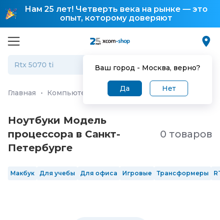
Нам 25 лет! Четверть века на рынке — это
опыт, которому доверяют
Ваш город -
Москва
, верно?
Да
Нет
Главная
·
Компьютеры и ноутбуки
·
Ноутбуки
Ноутбуки Модель
процессора в Санкт-
0 товаров
Петербургe
Макбук
Для учебы
Для офиса
Игровые
Трансформеры
R