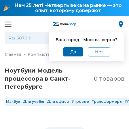
Нам 25 лет! Четверть века на рынке — это
опыт, которому доверяют
Ваш город -
Москва
, верно?
Да
Нет
Главная
·
Компьютеры и ноутбуки
·
Ноутбуки
Ноутбуки Модель
процессора в Санкт-
0 товаров
Петербургe
Макбук
Для учебы
Для офиса
Игровые
Трансформеры
R