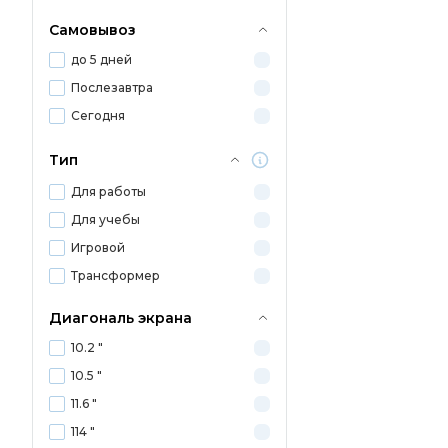
Самовывоз
до 5 дней
Послезавтра
Сегодня
Тип
Для работы
Для учебы
Игровой
Трансформер
Диагональ экрана
10.2 "
10.5 "
11.6 "
114 "