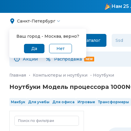
Нам 25 
Санкт-Петербург
Ваш город -
Москва
, верно?
Каталог
Да
Нет
Акции
Распродажа
Главная
·
Компьютеры и ноутбуки
·
Ноутбуки
Ноутбуки Модель процессора 1000N
Макбук
Для учебы
Для офиса
Игровые
Трансформеры
SSD 512Гб
SSD 1 Тб
SSD 2 Тб
13"
14"
15.6"
16"
17"
IPS
OLE
Intel Core Ultra 5
Intel Core Ultra 7
Intel Core Ultra 9
4 ядра
RGB клавиш
в реестре Минпромторга
произведенные в 