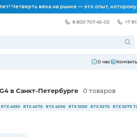
лет! Четверть века на рынке — это опыт, котором
8 800 707-45-02
+7 81
О нас
Контакт
G4 в Санкт-Петербургe
0 товаров
RTX 4050
RTX 4070
RTX 4090
RTX 5050
RTX 5070
RTX 5070 Ti
D
120 Гц
144 Гц
165 Гц
240 Гц
Сенсорные
AMD
Intel
Intel i3
I
6 ядер
8 ядер
12 ядер
С подсветкой
Из алюминия
Windows 1
РФ
ОЗУ 8 Гб
ОЗУ 16 Гб
ОЗУ 32 Гб
ОЗУ 64 Гб