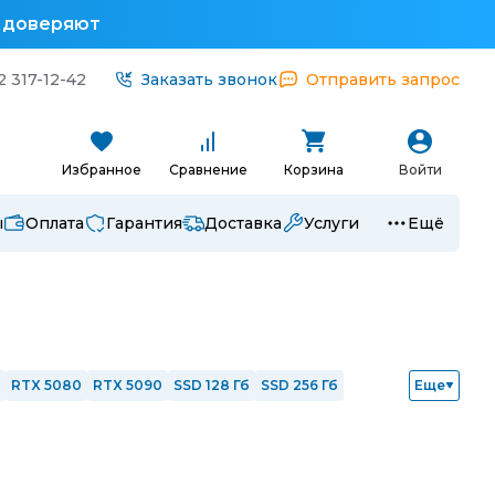
у доверяют
2 317-12-42
Заказать звонок
Отправить запрос
Избранное
Сравнение
Корзина
Войти
ы
Оплата
Гарантия
Доставка
Услуги
Ещё
RTX 5080
RTX 5090
SSD 128 Гб
SSD 256 Гб
Еще
ntel i5
Intel i7
Intel i9
Ryzen 3
Ryzen 5
Ryzen 7
1
с nVidia
Интегрированная графика