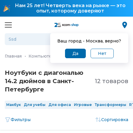
Нам 25 лет! Четверть века на рынке — это
опыт, которому доверяют
Ваш город -
Москва
, верно?
Да
Нет
Главная
·
Компьютеры и ноутбуки
·
Ноутбуки
Ноутбуки с диагональю
14.2 дюймов в Санкт-
12 товаров
Петербургe
Макбук
Для учебы
Для офиса
Игровые
Трансформеры
R
Фильтры
Сортировка