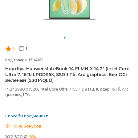
5
1
Код товара: 1304162
Ноутбук Huawei MateBook 14 FLMH-
X 14.2" (Intel Core
Ultra 7, 16Гб LPDDR5X, SSD 1 Тб, Arc graphics, Без ОС)
Зеленый [53014QLD]
14.2" 2880 x 1920, Intel Core Ultra 7 155H 3.8 ГГц, 16 ядер, 16 Гб, Arc
graphics, 1 Тб
Способы получения
+998 бонусов
102 320 ₽
-3%