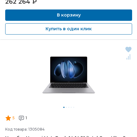
262 264
₽
В корзину
Купить в один клик
5
1
Код товара: 1305084