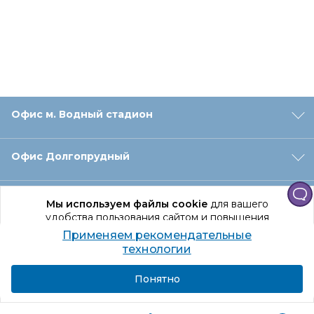
Офис м. Водный стадион
Офис Долгопрудный
Офис Санкт‑Петербург
Мы используем файлы cookie
для вашего
удобства пользования сайтом и повышения
качества рекомендаций.
Применяем рекомендательные
Оформление заказа
Продолжая использование сайта, вы даете
технологии
согласие на обработку персональных данных
Подробнее
Я согласен
Понятно
Отдел доставки