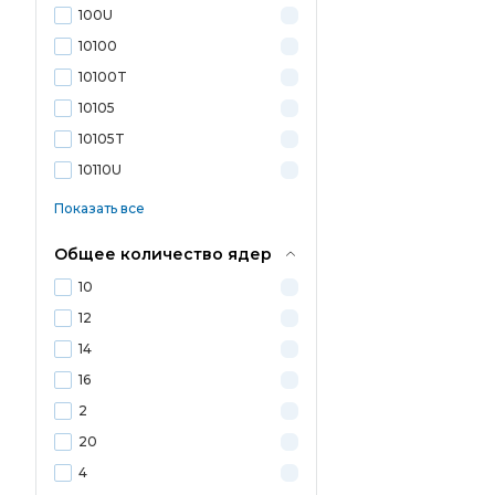
100U
10100
10100T
10105
10105T
10110U
Показать все
Общее количество ядер
10
12
14
16
2
20
4