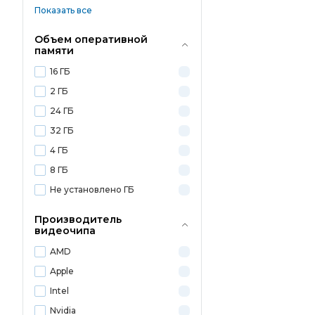
Показать все
Объем оперативной
памяти
16 ГБ
2 ГБ
24 ГБ
32 ГБ
4 ГБ
8 ГБ
Не установлено ГБ
Производитель
видеочипа
AMD
Apple
Intel
Nvidia