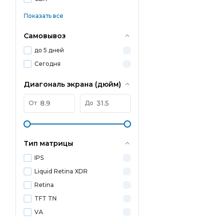
Показать все
Самовывоз
до 5 дней
Сегодня
Диагональ экрана (дюйм)
От
До
Тип матрицы
IPS
Liquid Retina XDR
Retina
TFT TN
VA