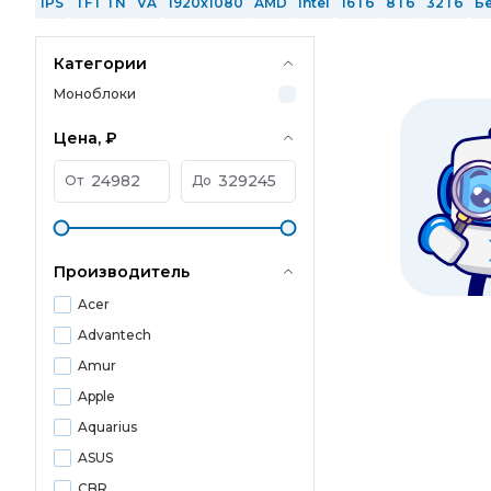
IPS
TFT TN
VA
1920x1080
AMD
Intel
16 Гб
8 Гб
32 Гб
Б
Категории
Моноблоки
Цена, ₽
От
До
Производитель
Acer
Advantech
Amur
Apple
Aquarius
ASUS
CBR