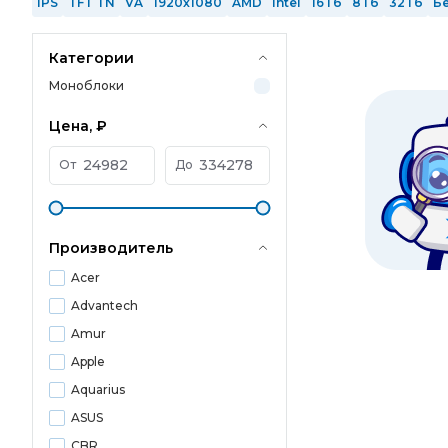
IPS
TFT TN
VA
1920x1080
AMD
Intel
16 Гб
8 Гб
32 Гб
Б
Категории
Моноблоки
Цена, ₽
От
До
Производитель
Acer
Advantech
Amur
Apple
Aquarius
ASUS
CBR