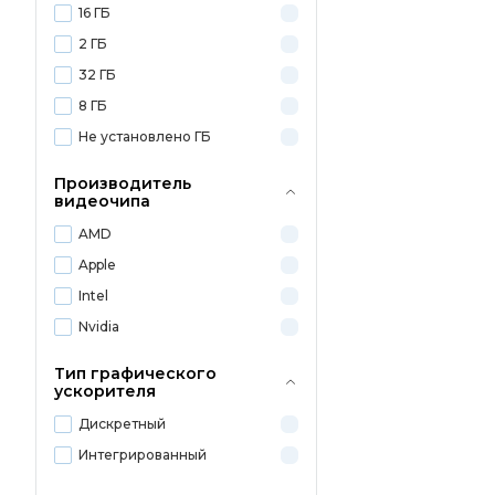
16 ГБ
2 ГБ
32 ГБ
8 ГБ
Не установлено ГБ
Производитель
видеочипа
AMD
Apple
Intel
Nvidia
Тип графического
ускорителя
Дискретный
Интегрированный