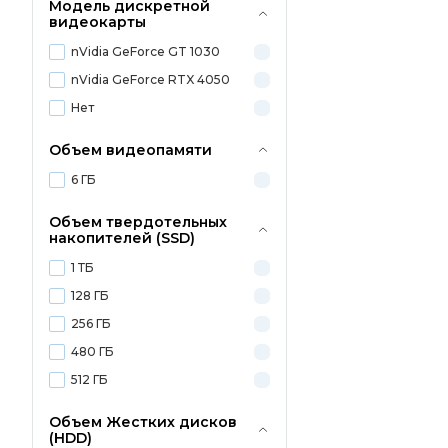
Модель дискретной
видеокарты
nVidia GeForce GT 1030
nVidia GeForce RTX 4050
Нет
Объем видеопамяти
6 ГБ
Объем твердотельных
накопителей (SSD)
1 ТБ
128 ГБ
256 ГБ
480 ГБ
512 ГБ
Объем Жестких дисков
(HDD)