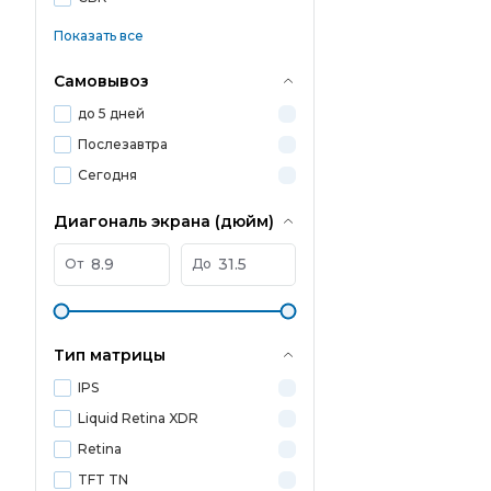
Показать все
Самовывоз
до 5 дней
Послезавтра
Сегодня
Диагональ экрана (дюйм)
От
До
Тип матрицы
IPS
Liquid Retina XDR
Retina
TFT TN