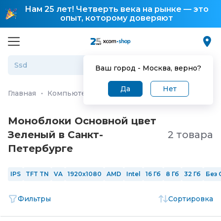
Нам 25 лет! Четверть века на рынке — это
опыт, которому доверяют
Ваш город -
Москва
, верно?
Да
Нет
Главная
·
Компьютеры и ноутбуки
·
Моноблоки
Моноблоки Основной цвет
Зеленый в Санкт-
2 товара
Петербургe
IPS
TFT TN
VA
1920x1080
AMD
Intel
16 Гб
8 Гб
32 Гб
Без 
Фильтры
Сортировка