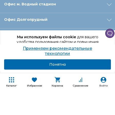
Офис м. Водный стадион
Офис Долгопрудный
Офис Санкт‑Петербург
Мы используем файлы cookie
для вашего
удобства пользования сайтом и повышения
качества рекомендаций.
Применяем рекомендательные
Оформление заказа
Продолжая использование сайта, вы даете
технологии
согласие на обработку персональных данных
Подробнее
Я согласен
Понятно
Отдел доставки
Покупателям
Каталог
Избранное
Корзина
Сравнение
Войти