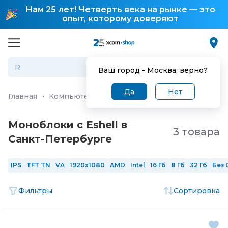
Нам 25 лет! Четверть века на рынке — это
опыт, которому доверяют
Ваш город -
Москва
, верно?
Да
Нет
Главная
·
Компьютеры и ноутбуки
·
Моноблоки
Моноблоки с Eshell в
3 товара
Санкт-Петербургe
IPS
TFT TN
VA
1920x1080
AMD
Intel
16 Гб
8 Гб
32 Гб
Без 
Фильтры
Сортировка