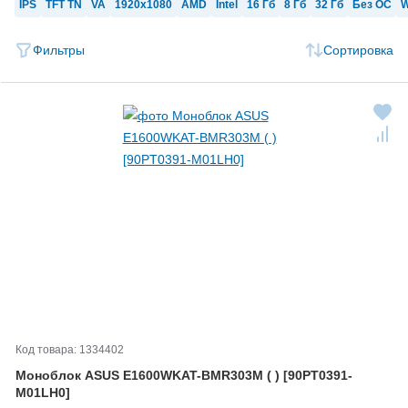
IPS
TFT TN
VA
1920x1080
AMD
Intel
16 Гб
8 Гб
32 Гб
Без ОС
W
Фильтры
Сортировка
Код товара: 1334402
Моноблок ASUS E1600WKAT-
BMR303M ( ) [90PT0391-
M01LH0]