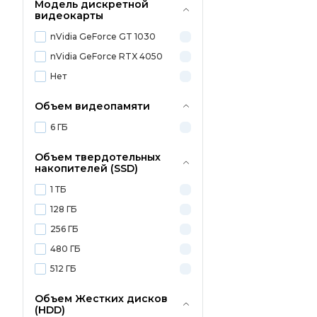
Модель дискретной
видеокарты
nVidia GeForce GT 1030
nVidia GeForce RTX 4050
Нет
Объем видеопамяти
6 ГБ
Объем твердотельных
накопителей (SSD)
1 ТБ
128 ГБ
256 ГБ
480 ГБ
512 ГБ
Объем Жестких дисков
(HDD)