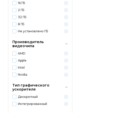
16 ГБ
2 ГБ
32 ГБ
8 ГБ
Не установлено ГБ
Производитель
видеочипа
AMD
Apple
Intel
Nvidia
Тип графического
ускорителя
Дискретный
Интегрированный