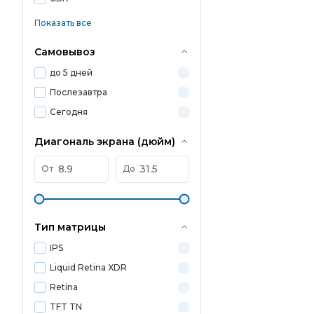
Показать все
Самовывоз
до 5 дней
Послезавтра
Сегодня
Диагональ экрана (дюйм)
От
До
Тип матрицы
IPS
Liquid Retina XDR
Retina
TFT TN