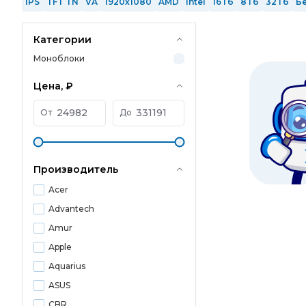
IPS
TFT TN
VA
1920x1080
AMD
Intel
16 Гб
8 Гб
32 Гб
Б
Категории
Моноблоки
Цена, ₽
От
До
Производитель
Acer
Advantech
Amur
Apple
Aquarius
ASUS
CBR