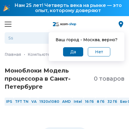
Нам 25 лет! Четверть века на рынке — это
опыт, которому доверяют
Ваш город -
Москва
, верно?
Да
Нет
Главная
·
Компьютеры и ноутбуки
·
Моноблоки
Моноблоки Модель
процессора в Санкт-
0 товаров
Петербургe
IPS
TFT TN
VA
1920x1080
AMD
Intel
16 Гб
8 Гб
32 Гб
Без 