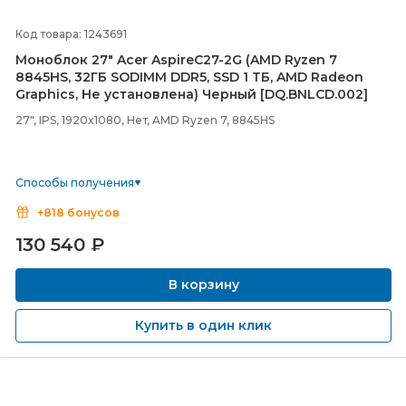
Код товара: 1243691
Моноблок 27" Acer AspireC27-
2G (AMD Ryzen 7
8845HS, 32ГБ SODIMM DDR5, SSD 1 ТБ, AMD Radeon
Graphics, Не установлена) Черный [DQ.BNLCD.002]
27", IPS, 1920x1080, Нет, AMD Ryzen 7, 8845HS
Способы получения
+818 бонусов
130 540
₽
В корзину
Купить в один клик