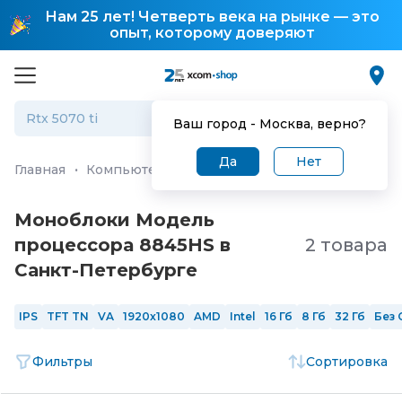
Нам 25 лет! Четверть века на рынке — это
опыт, которому доверяют
Ваш город -
Москва
, верно?
Да
Нет
Главная
·
Компьютеры и ноутбуки
·
Моноблоки
Моноблоки Модель
процессора 8845HS в
2 товара
Санкт-Петербургe
IPS
TFT TN
VA
1920x1080
AMD
Intel
16 Гб
8 Гб
32 Гб
Без 
Фильтры
Сортировка