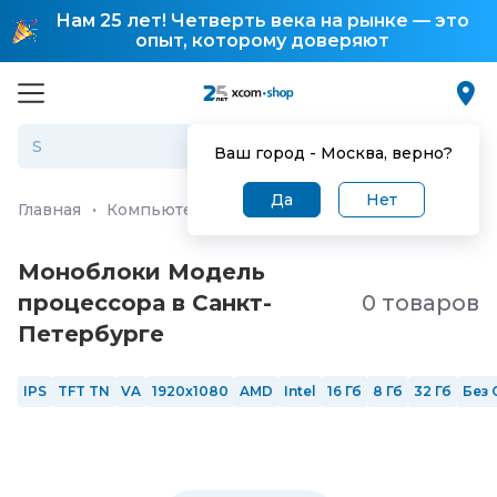
Нам 25 лет! Четверть века на рынке — это
опыт, которому доверяют
Ваш город -
Москва
, верно?
Да
Нет
Главная
·
Компьютеры и ноутбуки
·
Моноблоки
Моноблоки Модель
процессора в Санкт-
0 товаров
Петербургe
IPS
TFT TN
VA
1920x1080
AMD
Intel
16 Гб
8 Гб
32 Гб
Без 