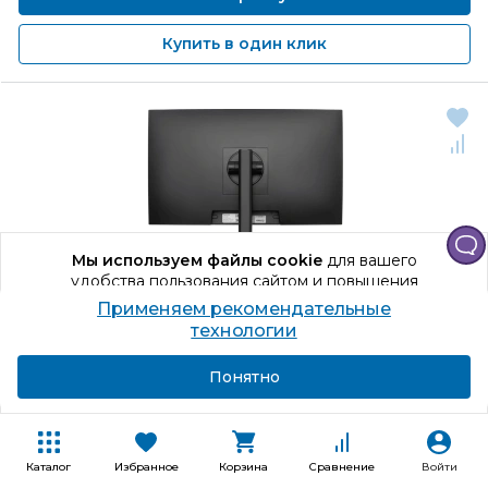
Купить в один клик
Мы используем файлы cookie
для вашего
удобства пользования сайтом и повышения
качества рекомендаций.
Применяем рекомендательные
Продолжая использование сайта, вы даете
технологии
согласие на обработку персональных данных
Подробнее
Я согласен
Понятно
Код товара: 1285639
Моноблок 27" Nerpa SAIMAA I272-
144H (Intel Core i5
14400, 8ГБ DDR4, SSD 512 ГБ, Intel UHD Graphics 770,
Каталог
Избранное
Корзина
Сравнение
Войти
Windows 11 Профессиональная) Черный [I272-