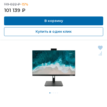
119 022 ₽
-15%
101 139
₽
В корзину
Купить в один клик