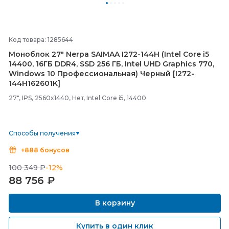
Код товара: 1285644
Моноблок 27" Nerpa SAIMAA I272-
144H (Intel Core i5
14400, 16ГБ DDR4, SSD 256 ГБ, Intel UHD Graphics 770,
Windows 10 Профессиональная) Черный [I272-
144H162601K]
27", IPS, 2560x1440, Нет, Intel Core i5, 14400
Способы получения
+888 бонусов
100 349 ₽
-12%
88 756
₽
В корзину
Купить в один клик