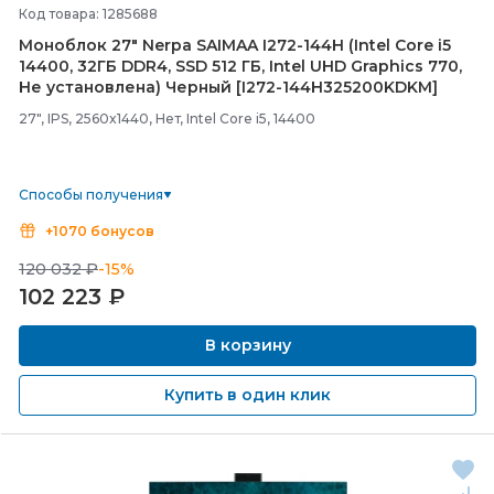
Код товара: 1285688
Моноблок 27" Nerpa SAIMAA I272-
144H (Intel Core i5
14400, 32ГБ DDR4, SSD 512 ГБ, Intel UHD Graphics 770,
Не установлена) Черный [I272-
144H325200KDKM]
27", IPS, 2560x1440, Нет, Intel Core i5, 14400
Способы получения
+1070 бонусов
120 032 ₽
-15%
102 223
₽
В корзину
Купить в один клик