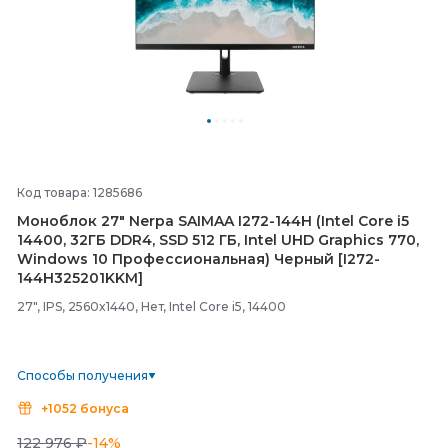
Код товара: 1285686
Моноблок 27" Nerpa SAIMAA I272-
144H (Intel Core i5
14400, 32ГБ DDR4, SSD 512 ГБ, Intel UHD Graphics 770,
Windows 10 Профессиональная) Черный [I272-
144H325201KKM]
27", IPS, 2560x1440, Нет, Intel Core i5, 14400
Способы получения
+1052 бонуса
122 976 ₽
-14%