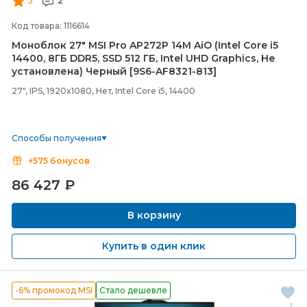
5
2
Код товара: 1116614
Моноблок 27" MSI Pro AP272P 14M AiO (Intel Core i5
14400, 8ГБ DDR5, SSD 512 ГБ, Intel UHD Graphics, Не
установлена) Черный [9S6-
AF8321-
813]
27", IPS, 1920x1080, Нет, Intel Core i5, 14400
Способы получения
+575 бонусов
86 427
₽
В корзину
Купить в один клик
-6% промокод MSI
Стало дешевле