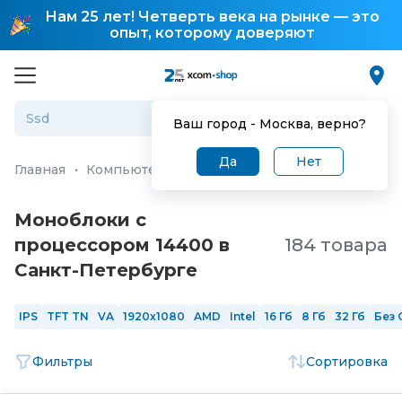
Нам 25 лет! Четверть века на рынке — это
опыт, которому доверяют
Ваш город -
Москва
, верно?
Да
Нет
Главная
·
Компьютеры и ноутбуки
·
Моноблоки
Моноблоки с
процессором 14400 в
184 товара
Санкт-Петербургe
IPS
TFT TN
VA
1920x1080
AMD
Intel
16 Гб
8 Гб
32 Гб
Без 
Фильтры
Сортировка