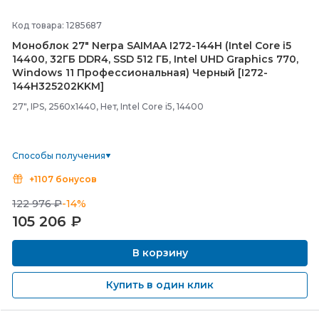
Код товара: 1285687
Моноблок 27" Nerpa SAIMAA I272-
144H (Intel Core i5
14400, 32ГБ DDR4, SSD 512 ГБ, Intel UHD Graphics 770,
Windows 11 Профессиональная) Черный [I272-
144H325202KKM]
27", IPS, 2560x1440, Нет, Intel Core i5, 14400
Способы получения
+1107 бонусов
122 976 ₽
-14%
105 206
₽
В корзину
Купить в один клик