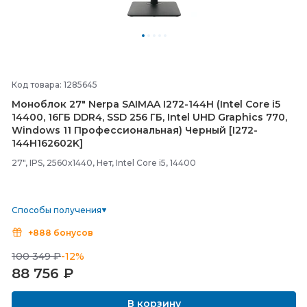
Код товара: 1285645
Моноблок 27" Nerpa SAIMAA I272-
144H (Intel Core i5
14400, 16ГБ DDR4, SSD 256 ГБ, Intel UHD Graphics 770,
Windows 11 Профессиональная) Черный [I272-
144H162602K]
27", IPS, 2560x1440, Нет, Intel Core i5, 14400
Способы получения
+888 бонусов
100 349 ₽
-12%
88 756
₽
В корзину