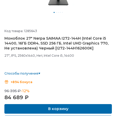
Код товара: 1285643
Моноблок 27" Nerpa SAIMAA I272-
144H (Intel Core i5
14400, 16ГБ DDR4, SSD 256 ГБ, Intel UHD Graphics 770,
Не установлена) Черный [I272-
144H162600K]
27", IPS, 2560x1440, Нет, Intel Core i5, 14400
Способы получения
+894 бонуса
96 395 ₽
-12%
84 689
₽
В корзину