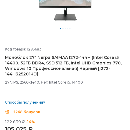
Код товара: 1285683
Моноблок 27" Nerpa SAIMAA I272-
144H (Intel Core i5
14400, 32ГБ DDR4, SSD 512 ГБ, Intel UHD Graphics 770,
Windows 10 Профессиональная) Черный [I272-
144H325201KD]
27", IPS, 2560x1440, Нет, Intel Core i5, 14400
Способы получения
+1268 бонусов
122 639 ₽
-14%
105 025
₽