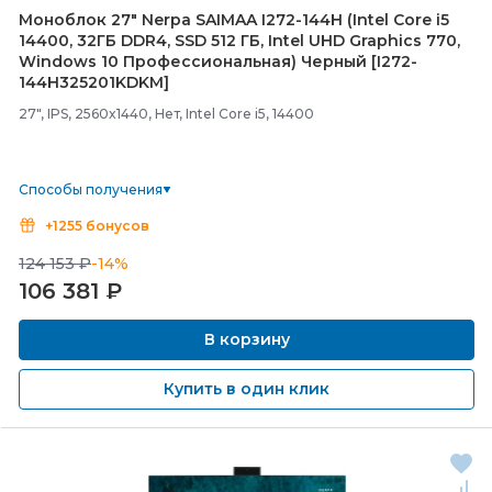
Моноблок 27" Nerpa SAIMAA I272-
144H (Intel Core i5
14400, 32ГБ DDR4, SSD 512 ГБ, Intel UHD Graphics 770,
Windows 10 Профессиональная) Черный [I272-
144H325201KDKM]
27", IPS, 2560x1440, Нет, Intel Core i5, 14400
Способы получения
+1255 бонусов
124 153 ₽
-14%
106 381
₽
В корзину
Купить в один клик