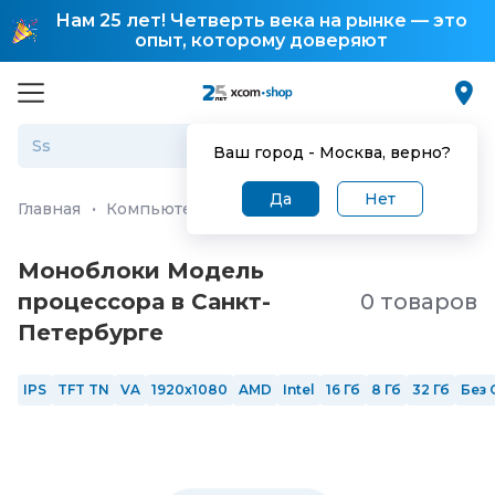
Нам 25 лет! Четверть века на рынке — это
опыт, которому доверяют
Ваш город -
Москва
, верно?
Да
Нет
Главная
·
Компьютеры и ноутбуки
·
Моноблоки
Моноблоки Модель
процессора в Санкт-
0 товаров
Петербургe
IPS
TFT TN
VA
1920x1080
AMD
Intel
16 Гб
8 Гб
32 Гб
Без 