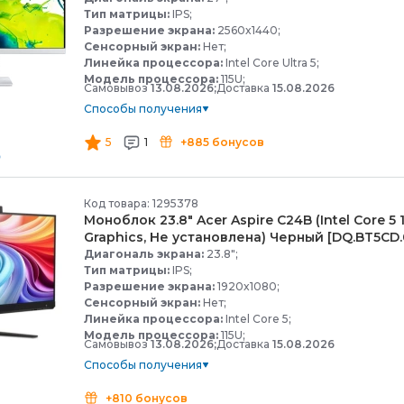
Тип матрицы:
IPS;
Разрешение экрана:
2560x1440;
Сенсорный экран:
Нет;
Линейка процессора:
Intel Core Ultra 5;
Модель процессора:
115U;
Самовывоз
13.08.2026;
Доставка
15.08.2026
Способы получения
5
1
+885 бонусов
Код товара: 1295378
Моноблок 23.8" Acer Aspire C24B (Intel Core 5 1
Graphics, Не установлена) Черный [DQ.BT5CD.
Диагональ экрана:
23.8";
Тип матрицы:
IPS;
Разрешение экрана:
1920x1080;
Сенсорный экран:
Нет;
Линейка процессора:
Intel Core 5;
Модель процессора:
115U;
Самовывоз
13.08.2026;
Доставка
15.08.2026
Способы получения
+810 бонусов