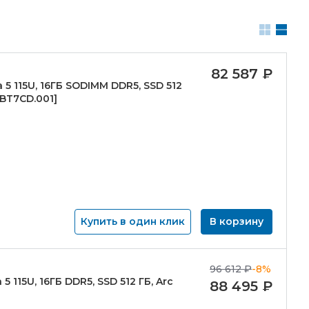
82 587
₽
a 5 115U, 16ГБ SODIMM DDR5, SSD 512
.BT7CD.001]
Купить в один клик
В корзину
96 612
₽
-8%
5 115U, 16ГБ DDR5, SSD 512 ГБ, Arc
88 495
₽