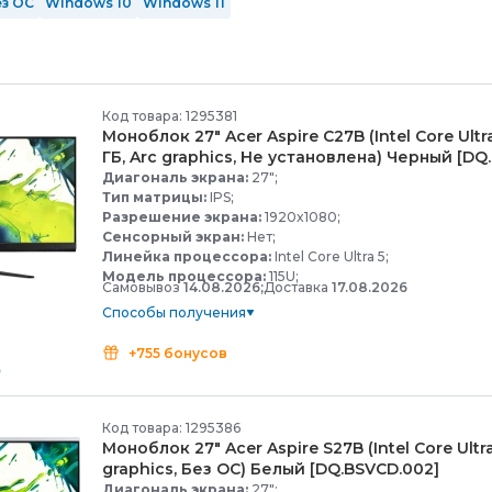
ез ОС
Windows 10
Windows 11
Код товара: 1295381
Моноблок 27" Acer Aspire C27B (Intel Core Ultr
ГБ, Arc graphics, Не установлена) Черный [DQ
Диагональ экрана:
27";
Тип матрицы:
IPS;
Разрешение экрана:
1920x1080;
Сенсорный экран:
Нет;
Линейка процессора:
Intel Core Ultra 5;
Модель процессора:
115U;
Самовывоз
14.08.2026;
Доставка
17.08.2026
Способы получения
+755 бонусов
Код товара: 1295386
Моноблок 27" Acer Aspire S27B (Intel Core Ultra 
graphics, Без ОС) Белый [DQ.BSVCD.002]
Диагональ экрана:
27";