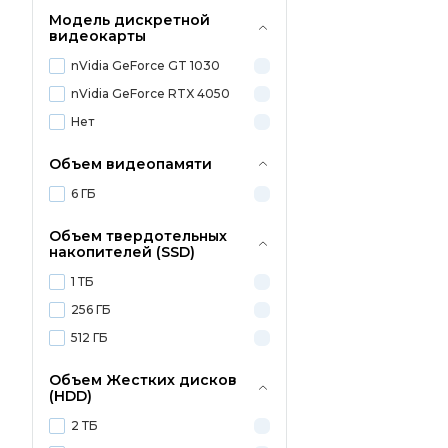
Модель дискретной
видеокарты
nVidia GeForce GT 1030
nVidia GeForce RTX 4050
Нет
Объем видеопамяти
6 ГБ
Объем твердотельных
накопителей (SSD)
1 ТБ
256 ГБ
512 ГБ
Объем Жестких дисков
(HDD)
2 ТБ