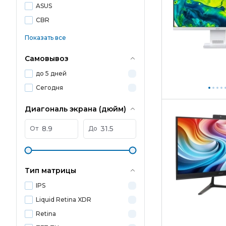
ASUS
CBR
Показать все
Самовывоз
до 5 дней
Сегодня
Диагональ экрана (дюйм)
От
До
Тип матрицы
IPS
Liquid Retina XDR
Retina