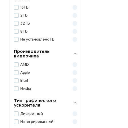
16 ГБ
2 ГБ
32 ГБ
8 ГБ
Не установлено ГБ
Производитель
видеочипа
AMD
Apple
Intel
Nvidia
Тип графического
ускорителя
Дискретный
Интегрированный