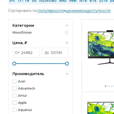
IPS
TFT TN
VA
1920x1080
AMD
Intel
16 Гб
8 Гб
32 Гб
Б
Сортировать по:
популярности
цене
имени
доступности
Категории
Моноблоки
Цена, ₽
От
До
Производитель
Acer
Advantech
Amur
Apple
Aquarius