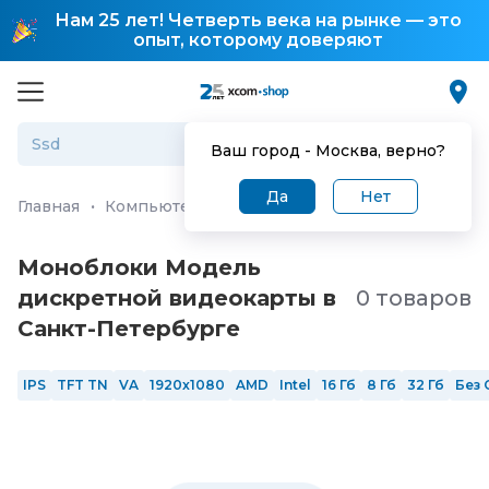
Нам 25 лет! Четверть века на рынке — это
опыт, которому доверяют
Ваш город -
Москва
, верно?
Да
Нет
Главная
·
Компьютеры и ноутбуки
·
Моноблоки
Моноблоки Модель
дискретной видеокарты в
0 товаров
Санкт-Петербургe
IPS
TFT TN
VA
1920x1080
AMD
Intel
16 Гб
8 Гб
32 Гб
Без 