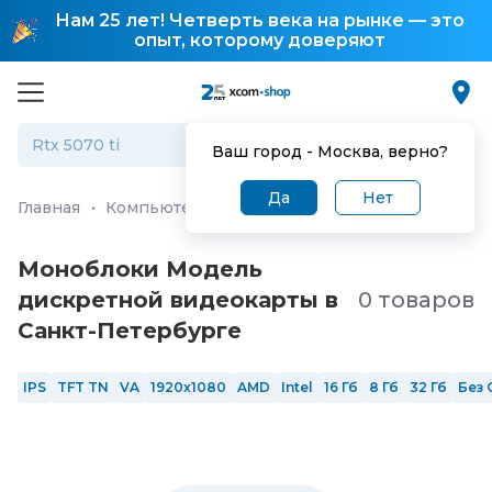
Нам 25 лет! Четверть века на рынке — это
опыт, которому доверяют
Ваш город -
Москва
, верно?
Да
Нет
Главная
·
Компьютеры и ноутбуки
·
Моноблоки
Моноблоки Модель
дискретной видеокарты в
0 товаров
Санкт-Петербургe
IPS
TFT TN
VA
1920x1080
AMD
Intel
16 Гб
8 Гб
32 Гб
Без 