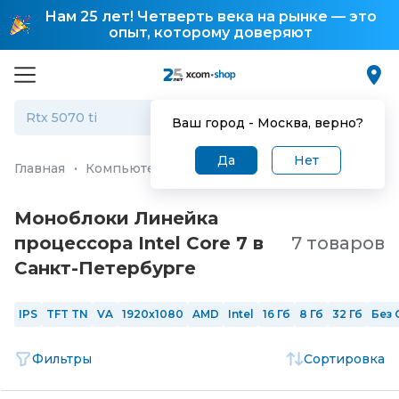
Нам 25 лет! Четверть века на рынке — это
опыт, которому доверяют
Ваш город -
Москва
, верно?
Да
Нет
Главная
·
Компьютеры и ноутбуки
·
Моноблоки
Моноблоки Линейка
процессора Intel Core 7 в
7 товаров
Санкт-Петербургe
IPS
TFT TN
VA
1920x1080
AMD
Intel
16 Гб
8 Гб
32 Гб
Без 
Фильтры
Сортировка