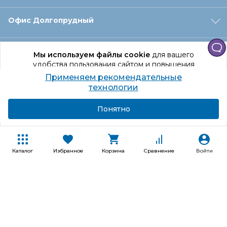
Офис Долгопрудный
Офис Санкт‑Петербург
Мы используем файлы cookie
для вашего
удобства пользования сайтом и повышения
качества рекомендаций.
Применяем рекомендательные
Оформление заказа
Продолжая использование сайта, вы даете
технологии
согласие на обработку персональных данных
Подробнее
Я согласен
Понятно
Отдел доставки
Покупателям
Каталог
Избранное
Корзина
Сравнение
Войти