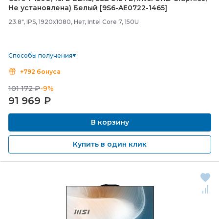
Не установлена) Белый [9S6-
AE0722-
1465]
23.8", IPS, 1920x1080, Нет, Intel Core 7, 150U
Способы получения
+792 бонуса
101 172 ₽
-9%
91 969
₽
В корзину
Купить в один клик