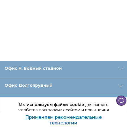
Офис м. Водный стадион
Офис Долгопрудный
Офис Санкт‑Петербург
Мы используем файлы cookie
для вашего
удобства пользования сайтом и повышения
качества рекомендаций.
Применяем рекомендательные
Оформление заказа
Продолжая использование сайта, вы даете
технологии
согласие на обработку персональных данных