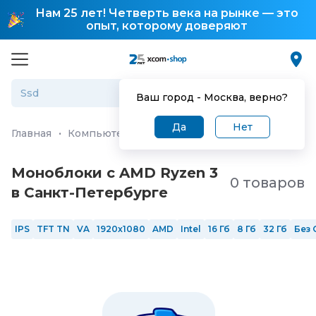
Нам 25 лет! Четверть века на рынке — это
опыт, которому доверяют
Ваш город -
Москва
, верно?
Да
Нет
Главная
·
Компьютеры и ноутбуки
·
Моноблоки
Моноблоки с AMD Ryzen 3
0 товаров
в Санкт-Петербургe
IPS
TFT TN
VA
1920x1080
AMD
Intel
16 Гб
8 Гб
32 Гб
Без 