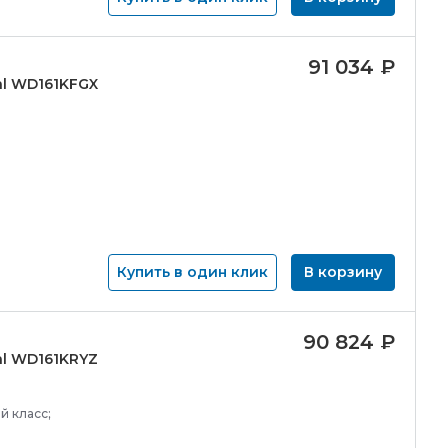
91 034
₽
tal WD161KFGX
Купить в один клик
В корзину
90 824
₽
tal WD161KRYZ
й класс;