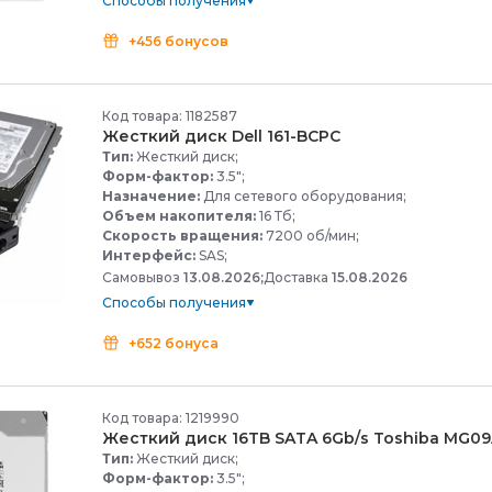
Способы получения
+456 бонусов
Код товара: 1182587
Жесткий диск Dell 161-
BCPC
Тип:
Жесткий диск;
Форм-фактор:
3.5";
Назначение:
Для сетевого оборудования;
Объем накопителя:
16 Тб;
Скорость вращения:
7200 об/мин;
Интерфейс:
SAS;
Самовывоз
13.08.2026;
Доставка
15.08.2026
Способы получения
+652 бонуса
Код товара: 1219990
Жесткий диск 16TB SATA 6Gb/
s Toshiba MG0
Тип:
Жесткий диск;
Форм-фактор:
3.5";