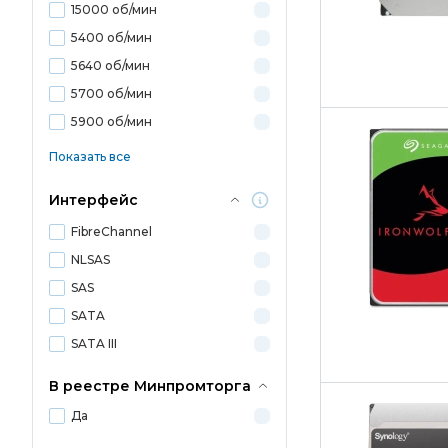
15000 об/мин
5400 об/мин
5640 об/мин
5700 об/мин
5900 об/мин
Показать все
Интерфейс
FibreChannel
NLSAS
SAS
SATA
SATA III
В реестре Минпромторга
Да