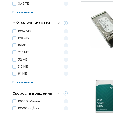
0.45 ТБ
Показать все
Объем кэш-памяти
1024 МБ
128 МБ
16 МБ
256 МБ
32 МБ
512 МБ
64 МБ
Показать все
Скорость вращения
10000 об/мин
10500 об/мин