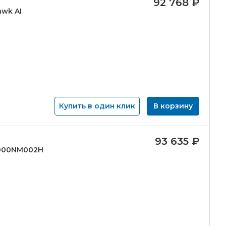
92 768
₽
awk AI
Купить в один клик
В корзину
93 635
₽
6000NM002H