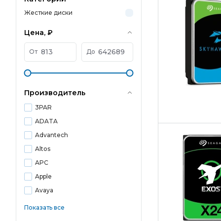
Жесткие диски
Цена, ₽
От
До
Производитель
3PAR
ADATA
Advantech
Altos
APC
Apple
Avaya
Показать все