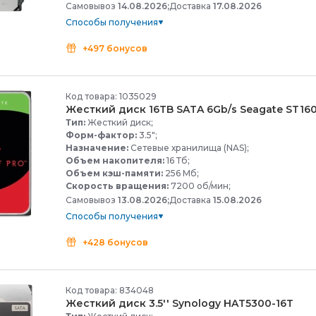
Самовывоз
14.08.2026;
Доставка
17.08.2026
Способы получения
+497 бонусов
Код товара: 1035029
Жесткий диск 16TB SATA 6Gb/
s Seagate ST1
Тип:
Жесткий диск;
Форм-фактор:
3.5";
Назначение:
Сетевые хранилища (NAS);
Объем накопителя:
16 Тб;
Объем кэш-памяти:
256 Мб;
Скорость вращения:
7200 об/мин;
Самовывоз
13.08.2026;
Доставка
15.08.2026
Способы получения
+428 бонусов
Код товара: 834048
Жесткий диск 3.5'' Synology HAT5300-
16T