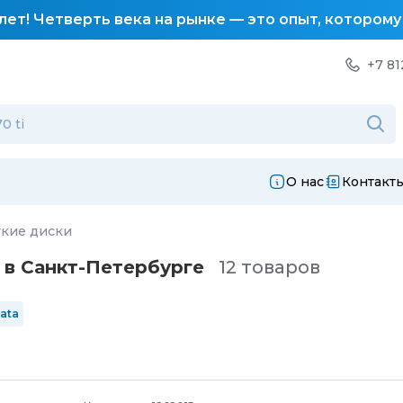
лет! Четверть века на рынке — это опыт, котором
+7 81
О нас
Контакт
кие диски
 в Санкт-Петербургe
12 товаров
ata