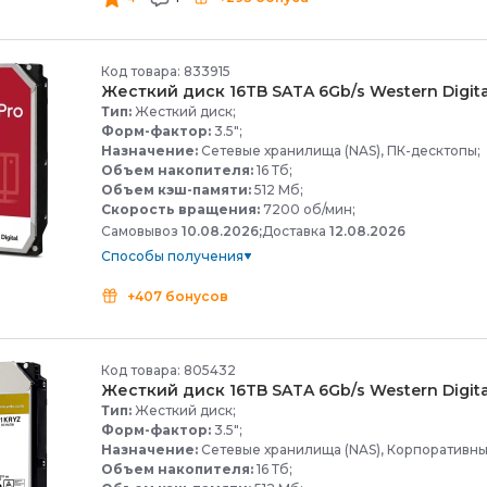
Код товара: 833915
Жесткий диск 16TB SATA 6Gb/
s Western Digi
Тип:
Жесткий диск;
Форм-фактор:
3.5";
Назначение:
Сетевые хранилища (NAS), ПК-десктопы;
Объем накопителя:
16 Тб;
Объем кэш-памяти:
512 Мб;
Скорость вращения:
7200 об/мин;
Самовывоз
10.08.2026;
Доставка
12.08.2026
Способы получения
+407 бонусов
Код товара: 805432
Жесткий диск 16TB SATA 6Gb/
s Western Digi
Тип:
Жесткий диск;
Форм-фактор:
3.5";
Назначение:
Сетевые хранилища (NAS), Корпоративны
Объем накопителя:
16 Тб;