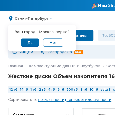
Нам 25 
Санкт-Петербург
Ваш город -
Москва
, верно?
Каталог
Да
Нет
Акции
Распродажа
Главная
·
Комплектующие для ПК и ноутбуков
·
Жест
Жесткие диски Объем накопителя 16
12 тб
14 тб
1 тб
2 тб
4 тб
6 тб
500 гб
8 тб
10 тб
sata 3
s
Сортировать по:
популярности
цене
имени
доступности
Категории