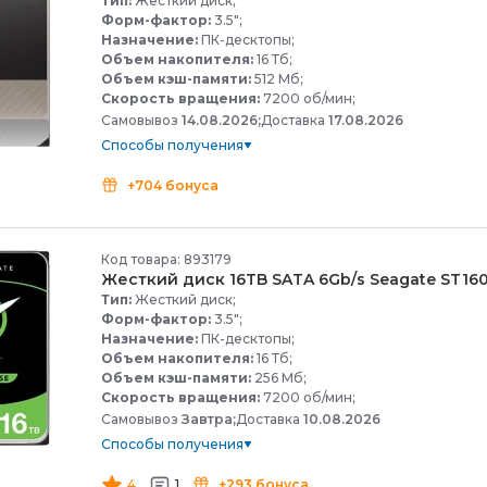
Тип:
Жесткий диск;
Форм-фактор:
3.5";
Назначение:
ПК-десктопы;
Объем накопителя:
16 Тб;
Объем кэш-памяти:
512 Мб;
Скорость вращения:
7200 об/мин;
Самовывоз
14.08.2026;
Доставка
17.08.2026
Способы получения
+704 бонуса
Код товара: 893179
Жесткий диск 16TB SATA 6Gb/
s Seagate ST1
Тип:
Жесткий диск;
Форм-фактор:
3.5";
Назначение:
ПК-десктопы;
Объем накопителя:
16 Тб;
Объем кэш-памяти:
256 Мб;
Скорость вращения:
7200 об/мин;
Самовывоз
Завтра;
Доставка
10.08.2026
Способы получения
4
1
+293 бонуса