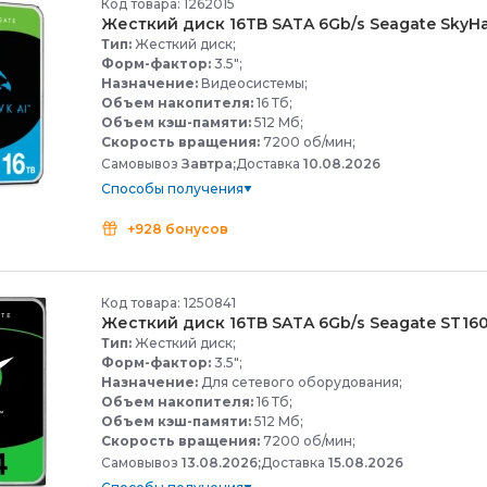
Код товара: 1262015
Жесткий диск 16TB SATA 6Gb/
s Seagate SkyH
Тип:
Жесткий диск;
Форм-фактор:
3.5";
Назначение:
Видеосистемы;
Объем накопителя:
16 Тб;
Объем кэш-памяти:
512 Мб;
Скорость вращения:
7200 об/мин;
Самовывоз
Завтра;
Доставка
10.08.2026
Способы получения
+928 бонусов
Код товара: 1250841
Жесткий диск 16TB SATA 6Gb/
s Seagate ST1
Тип:
Жесткий диск;
Форм-фактор:
3.5";
Назначение:
Для сетевого оборудования;
Объем накопителя:
16 Тб;
Объем кэш-памяти:
512 Мб;
Скорость вращения:
7200 об/мин;
Самовывоз
13.08.2026;
Доставка
15.08.2026