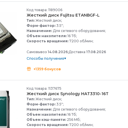
Код товара: 1189006
Жесткий диск Fujitsu ETANBGF-
L
Тип:
Жесткий диск;
Форм-фактор:
3.5";
Назначение:
Для сетевого оборудования;
Объем накопителя:
16 Тб;
Скорость вращения:
7200 об/мин;
Самовывоз
14.08.2026;
Доставка
17.08.2026
Способы получения
+1359 бонусов
Код товара: 1137675
Жесткий диск Synology HAT3310-
16T
Тип:
Жесткий диск;
Форм-фактор:
3.5";
Назначение:
Для сетевого оборудования;
Объем накопителя:
16 Тб;
Объем кэш-памяти:
256 Мб;
Скорость вращения:
7200 об/мин;