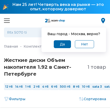
Нам 25 лет! Четверть века на рынке — это
опыт, которому доверяют
Ваш город -
Москва
, верно?
Да
Нет
Главная
·
Комплектующие для ПК и ноутбуков
·
Жестк
Жесткие диски Объем
накопителя 1.92 в Санкт-
1 товар
Петербургe
12 тб
14 тб
1 тб
2 тб
4 тб
6 тб
500 гб
8 тб
10 тб
sata 3
sat
Фильтры
Сортировка