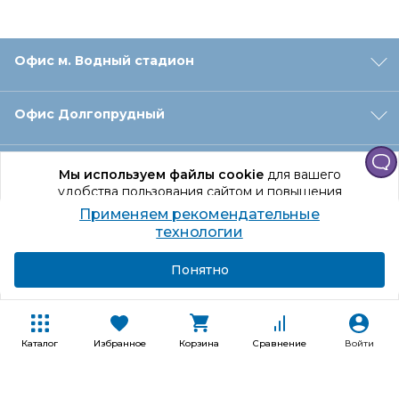
Офис м. Водный стадион
Офис Долгопрудный
Офис Санкт‑Петербург
Мы используем файлы cookie
для вашего
удобства пользования сайтом и повышения
качества рекомендаций.
Применяем рекомендательные
Оформление заказа
Продолжая использование сайта, вы даете
технологии
согласие на обработку персональных данных
Подробнее
Я согласен
Понятно
Отдел доставки
Покупателям
Каталог
Избранное
Корзина
Сравнение
Войти