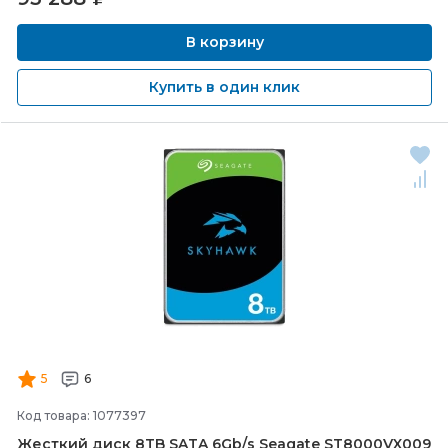
В корзину
Купить в один клик
5
6
Код товара: 1077397
Жесткий диск 8TB SATA 6Gb/
s Seagate ST8000VX009