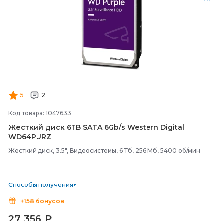
5
2
Код товара: 1047633
Жесткий диск 6TB SATA 6Gb/
s Western Digital
WD64PURZ
Жесткий диск, 3.5", Видеосистемы, 6 Тб, 256 Мб, 5400 об/мин
Способы получения
+158 бонусов
27 356
₽