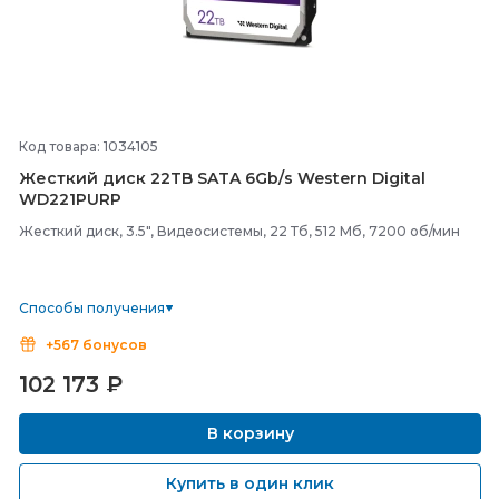
Код товара: 1034105
Жесткий диск 22TB SATA 6Gb/
s Western Digital
WD221PURP
Жесткий диск, 3.5", Видеосистемы, 22 Тб, 512 Мб, 7200 об/мин
Способы получения
+567 бонусов
102 173
₽
В корзину
Купить в один клик