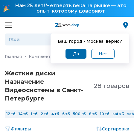
Нам 25 лет! Четверть века на рынке — это
опыт, которому доверяют
Ваш город -
Москва
, верно?
Да
Нет
Главная
·
Комплектующие для ПК и ноутбуков
·
Жестк
Жесткие диски
Назначение
28 товаров
Видеосистемы в Санкт-
Петербургe
12 тб
14 тб
1 тб
2 тб
4 тб
6 тб
500 гб
8 тб
10 тб
sata 3
sat
Фильтры
Сортировка