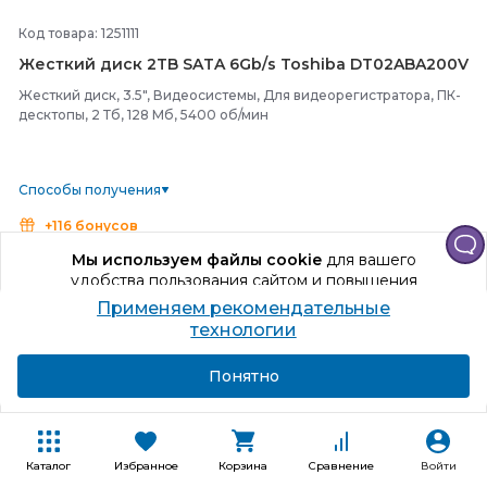
Код товара: 1251111
Жесткий диск 2TB SATA 6Gb/
s Toshiba DT02ABA200V
Жесткий диск, 3.5", Видеосистемы, Для видеорегистратора, ПК-
десктопы, 2 Тб, 128 Мб, 5400 об/мин
Способы получения
+116 бонусов
Мы используем файлы cookie
для вашего
13 188
₽
удобства пользования сайтом и повышения
качества рекомендаций.
Применяем рекомендательные
В корзину
Продолжая использование сайта, вы даете
технологии
согласие на обработку персональных данных
Купить в один клик
Подробнее
Я согласен
Понятно
Каталог
Избранное
Корзина
Сравнение
Войти