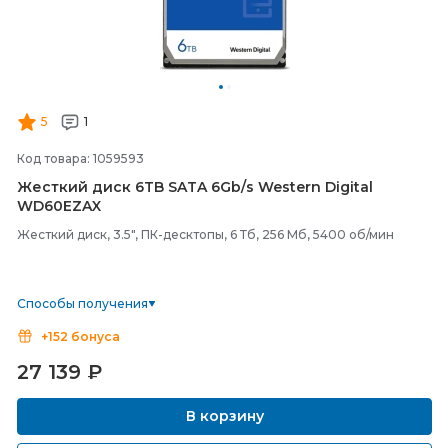
5
1
Код товара: 1059593
Жесткий диск 6TB SATA 6Gb/
s Western Digital
WD60EZAX
Жесткий диск, 3.5", ПК-десктопы, 6 Тб, 256 Мб, 5400 об/мин
Способы получения
+152 бонуса
27 139
₽
В корзину