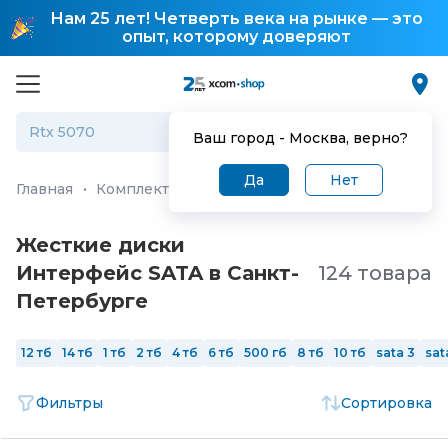
Нам 25 лет! Четверть века на рынке — это
опыт, которому доверяют
Ваш город -
Москва
, верно?
Да
Нет
Главная
·
Комплектующие для ПК и ноутбуков
·
Жестк
Жесткие диски
Интерфейс SATA в Санкт-
124 товара
Петербургe
12 тб
14 тб
1 тб
2 тб
4 тб
6 тб
500 гб
8 тб
10 тб
sata 3
sat
Фильтры
Сортировка