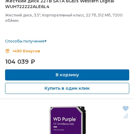
Жесткий диск 22TB SATA 6Gb/
s Western Digital
WUH722222ALE6L4
Жесткий диск, 3.5", Корпоративный класс, 22 Тб, 512 Мб, 7200
об/мин
Способы получения
+490 бонусов
104 039
₽
В корзину
Купить в один клик