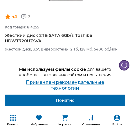
4.9
7
Код товара: 814255
Жесткий диск 2TB SATA 6Gb/
s Toshiba
HDWT720UZSVA
Жесткий диск, 3.5", Видеосистемы, 2 Тб, 128 Мб, 5400 об/мин
Мы используем файлы cookie
для вашего
Способы получения
удобства пользования сайтом и повышения
+58 бонусов
качества рекомендаций.
Применяем рекомендательные
Продолжая использование сайта, вы даете
технологии
14 547
₽
согласие на обработку персональных данных
Подробнее
Я согласен
Понятно
В корзину
Купить в один клик
Каталог
Избранное
Корзина
Сравнение
Войти