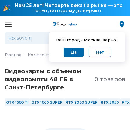
Нам 25 лет! Четверть века на рынке — это
опыт, которому доверяют
Ваш город -
Москва
, верно?
Да
Нет
Главная
·
Комплектующие для ПК и ноутбуков
·
Видео
Видеокарты с объемом
видеопамяти 48 ГБ в
0 товаров
Санкт-Петербургe
GTX 1660 Ti
GTX 1660 SUPER
RTX 2060 SUPER
RTX 3050
RTX