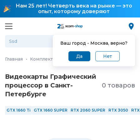
Нам 25 лет! Четверть века на рынке — это
опыт, которому доверяют
Ваш город -
Москва
, верно?
Да
Нет
Главная
·
Комплектующие для ПК и ноутбуков
·
Видео
Видеокарты Графический
процессор в Санкт-
0 товаров
Петербургe
GTX 1660 Ti
GTX 1660 SUPER
RTX 2060 SUPER
RTX 3050
RTX