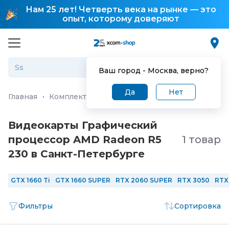
Нам 25 лет! Четверть века на рынке — это
опыт, которому доверяют
Ваш город -
Москва
, верно?
Да
Нет
Главная
·
Комплектующие для ПК и ноутбуков
·
Видео
Видеокарты Графический
процессор AMD Radeon R5
1 товар
230 в Санкт-Петербургe
GTX 1660 Ti
GTX 1660 SUPER
RTX 2060 SUPER
RTX 3050
RTX
Фильтры
Сортировка