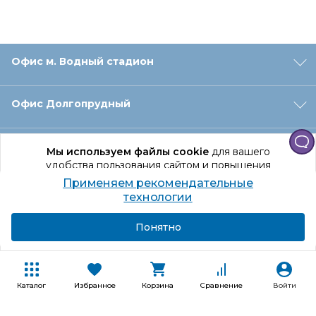
Офис м. Водный стадион
Офис Долгопрудный
Офис Санкт‑Петербург
Мы используем файлы cookie
для вашего
удобства пользования сайтом и повышения
качества рекомендаций.
Применяем рекомендательные
Оформление заказа
Продолжая использование сайта, вы даете
технологии
согласие на обработку персональных данных
Подробнее
Я согласен
Понятно
Отдел доставки
Покупателям
Каталог
Избранное
Корзина
Сравнение
Войти