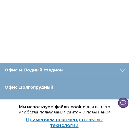
Офис м. Водный стадион
Офис Долгопрудный
Офис Санкт‑Петербург
Мы используем файлы cookie
для вашего
удобства пользования сайтом и повышения
качества рекомендаций.
Применяем рекомендательные
Оформление заказа
Продолжая использование сайта, вы даете
технологии
согласие на обработку персональных данных