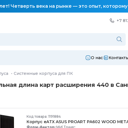
лет! Четверть века на рынке — это опыт, котором
+7 81
О нас
Контакт
пуса
·
Системные корпуса для ПК
ьная длина карт расширения 440 в Сан
Код товара: 1191884
Корпус eATX ASUS PROART PA602 WOOD MET
Форм-фактор:
Mid Tower;