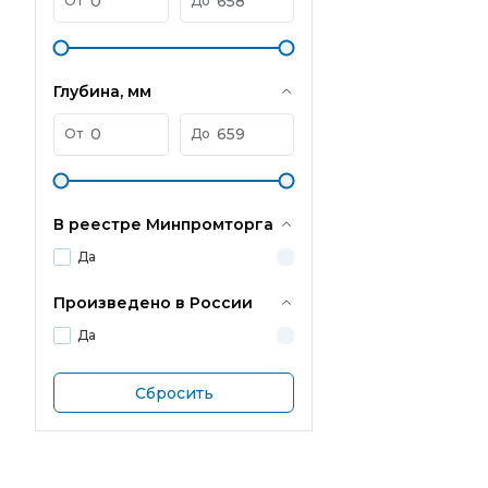
От
До
Глубина, мм
От
До
В реестре Минпромторга
Да
Произведено в России
Да
Сбросить