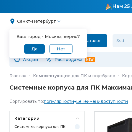
Нам 25 
Санкт-Петербург
Ваш город -
Москва
, верно?
Каталог
Да
Нет
Акции
Распродажа
Главная
·
Комплектующие для ПК и ноутбуков
·
Кор
Системные корпуса для ПК Максимал
Сортировать по:
популярности
цене
имени
доступности
Категории
Системные корпуса для ПК