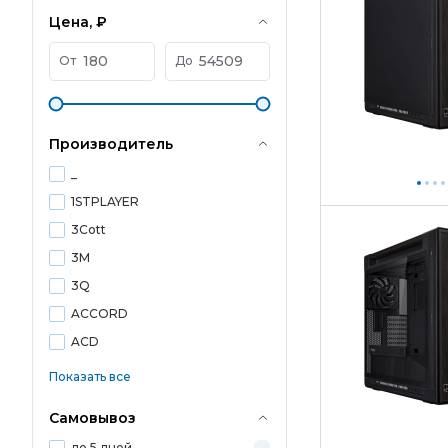
Цена, ₽
От
До
Производитель
_
1STPLAYER
3Cott
3M
3Q
ACCORD
ACD
Показать все
Самовывоз
до 5 дней