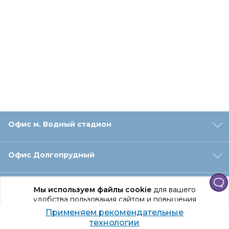
Офис м. Водный стадион
Офис Долгопрудный
Офис Санкт‑Петербург
Мы используем файлы cookie
для вашего
удобства пользования сайтом и повышения
качества рекомендаций.
Применяем рекомендательные
Оформление заказа
Продолжая использование сайта, вы даете
технологии
согласие на обработку персональных данных