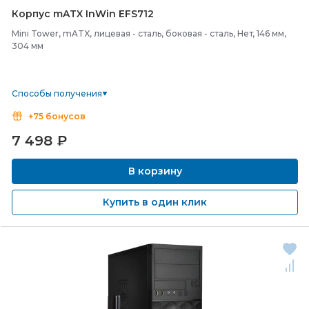
Корпус mATX InWin EFS712
Mini Tower, mATX, лицевая - сталь, боковая - сталь, Нет, 146 мм,
304 мм
Способы получения
+75 бонусов
7 498
₽
В корзину
Купить в один клик