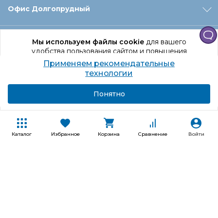
Офис Долгопрудный
Офис Санкт‑Петербург
Мы используем файлы cookie
для вашего
удобства пользования сайтом и повышения
качества рекомендаций.
Применяем рекомендательные
Оформление заказа
Продолжая использование сайта, вы даете
технологии
согласие на обработку персональных данных
Подробнее
Я согласен
Понятно
Отдел доставки
Покупателям
Каталог
Избранное
Корзина
Сравнение
Войти