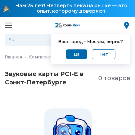
Нам 25 лет! Четверть века на рынке — это
опыт, которому доверяют
Ваш город -
Москва
, верно?
Да
Нет
Главная
·
Комплектующие для ПК и ноутбуков
·
Допол
Звуковые карты PCI-E в
0 товаров
Санкт-Петербургe