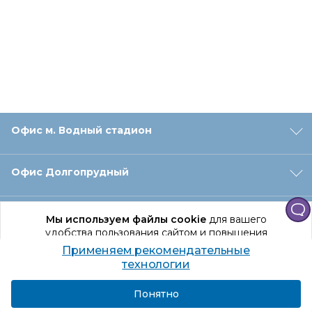
Офис м. Водный стадион
Офис Долгопрудный
Офис Санкт‑Петербург
Мы используем файлы cookie
для вашего
удобства пользования сайтом и повышения
качества рекомендаций.
Применяем рекомендательные
Оформление заказа
Продолжая использование сайта, вы даете
технологии
согласие на обработку персональных данных
Подробнее
Я согласен
Понятно
Отдел доставки