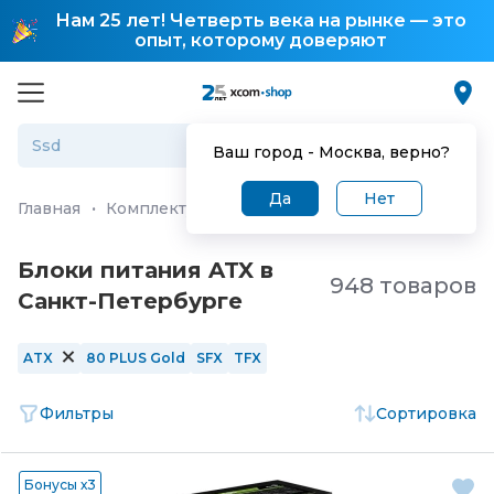
Нам 25 лет! Четверть века на рынке — это
опыт, которому доверяют
Ваш город -
Москва
, верно?
Да
Нет
Главная
·
Комплектующие для ПК и ноутбуков
·
Блоки 
Блоки питания ATX в
948 товаров
Санкт-Петербургe
ATX
80 PLUS Gold
SFX
TFX
Фильтры
Сортировка
Бонусы х3