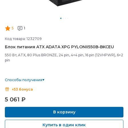
5
1
Код товара: 1232709
Блок питания ATX ADATA XPG PYLONII550B-
BKCEU
550 Вт, ATX, 80 Plus BRONZE, 24 pin, 4+4 pin, 16 pin (12VHPWR), 6+2
pin
Способы получения
+53 бонуса
5 061
₽
В корзину
Купить в один клик