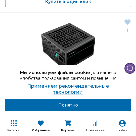
Купить в один клик
Мы используем файлы cookie
для вашего
удобства пользования сайтом и повышения
качества рекомендаций.
Применяем рекомендательные
Продолжая использование сайта, вы даете
5
2
технологии
согласие на обработку персональных данных
Код товара: 886697
Подробнее
Я согласен
Понятно
Блок питания ATX Deepcool PF650
650 Вт, ATX, 80 Plus, 24 pin, 4+4 pin, 6+2 pin x4
Каталог
Избранное
Корзина
Сравнение
Войти